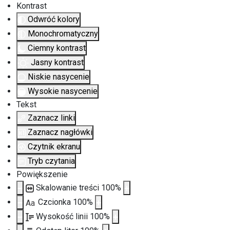
Kontrast
Odwróć kolory
Monochromatyczny
Ciemny kontrast
Jasny kontrast
Niskie nasycenie
Wysokie nasycenie
Tekst
Zaznacz linki
Zaznacz nagłówki
Czytnik ekranu
Tryb czytania
Powiększenie
Skalowanie treści
100
%
Czcionka
100
%
Aa
Wysokość linii
100
%