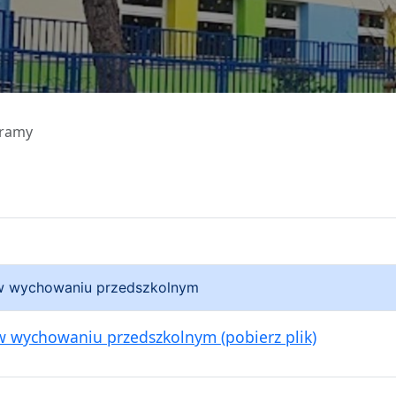
gramy
 w wychowaniu przedszkolnym
 w wychowaniu przedszkolnym (pobierz plik)