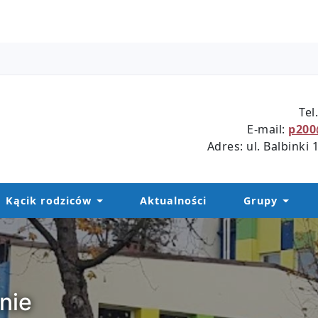
Tel
E-mail:
p200
Adres: ul. Balbinki
Kącik rodziców
Aktualności
Grupy
nie