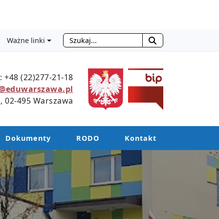
Szukaj
Ważne linki
Type 2 or more characters for results.
.: +48 (22)277-21-18
@eduwarszawa.pl
 1, 02-495 Warszawa
Dokumenty
RODO
Kontakt