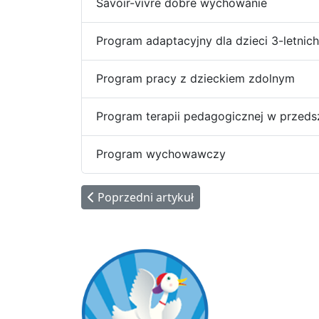
Savoir-vivre dobre wychowanie
Program adaptacyjny dla dzieci 3-letnich
Program pracy z dzieckiem zdolnym
Program terapii pedagogicznej w przeds
Program wychowawczy
Poprzedni artykuł: Wyżywienie dzieci w pr
Poprzedni artykuł