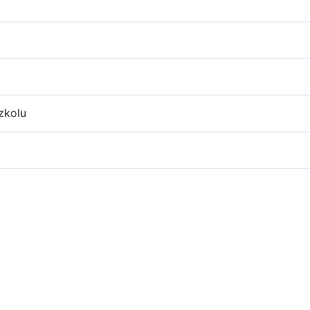
zkolu
zedszkolu