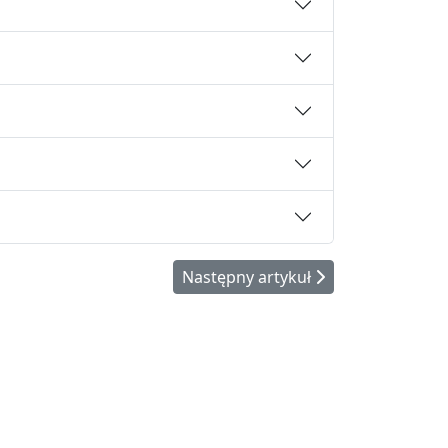
Następny artykuł: Oferta
Następny artykuł