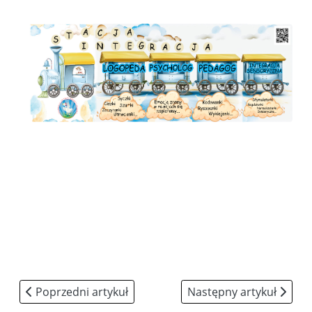
Poprzedni artykuł: Praca
Następny artykuł: Hymn
Poprzedni artykuł
Następny artykuł