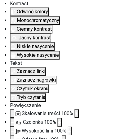
Kontrast
Odwróć kolory
Monochromatyczny
Ciemny kontrast
Jasny kontrast
Niskie nasycenie
Wysokie nasycenie
Tekst
Zaznacz linki
Zaznacz nagłówki
Czytnik ekranu
Tryb czytania
Powiększenie
Skalowanie treści
100
%
Czcionka
100
%
Aa
Wysokość linii
100
%