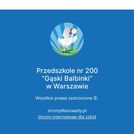
Przedszkole nr 200
“Gąski Balbinki”
w Warszawie
Wszelkie prawa zastrzeżone ©.
stronydlaoswaity.pl
otwiera się w now
Strony internetowe dla szkół