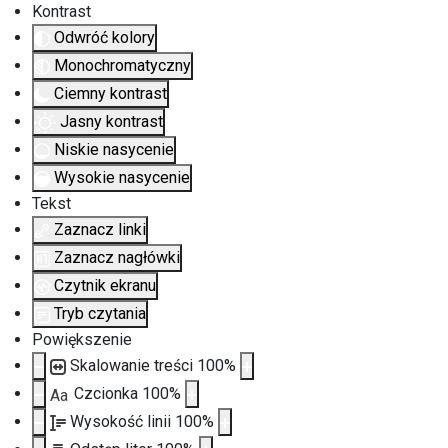
Kontrast
Odwróć kolory
Monochromatyczny
Ciemny kontrast
Jasny kontrast
Niskie nasycenie
Wysokie nasycenie
Tekst
Zaznacz linki
Zaznacz nagłówki
Czytnik ekranu
Tryb czytania
Powiększenie
Skalowanie treści
100
%
Czcionka
100
%
Aa
Wysokość linii
100
%