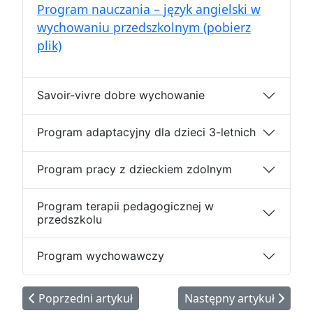
Program nauczania – język angielski w
wychowaniu przedszkolnym (pobierz
plik)
Savoir-vivre dobre wychowanie
Program adaptacyjny dla dzieci 3-letnich
Program pracy z dzieckiem zdolnym
Program terapii pedagogicznej w
przedszkolu
Program wychowawczy
Poprzedni artykuł: Wyżywienie dzieci w przedszkolu
Następny artykuł: Ofert
Poprzedni artykuł
Następny artykuł