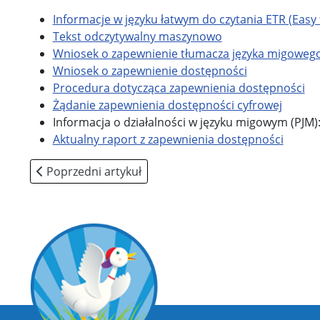
Informacje w języku łatwym do czytania ETR (Easy
Tekst odczytywalny maszynowo
Wniosek o zapewnienie tłumacza języka migowego
Wniosek o zapewnienie dostępności
Procedura dotycząca zapewnienia dostępności
Żądanie zapewnienia dostępności cyfrowej
Informacja o działalności w języku migowym (PJM):
Aktualny raport z zapewnienia dostępności
Poprzedni artykuł: Polityka prywatności
Poprzedni artykuł