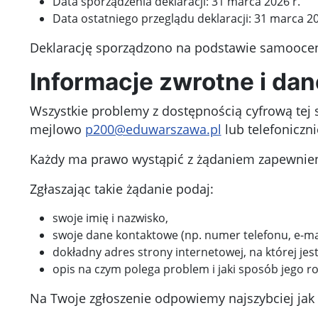
Data sporządzenia deklaracji:
31 marca 2026 r.
Data ostatniego przeglądu deklaracji:
31 marca 20
Deklarację sporządzono na podstawie samooce
Informacje zwrotne i da
Wszystkie problemy z dostępnością cyfrową tej 
mejlowo
p200@eduwarszawa.pl
lub telefoniczn
Każdy ma prawo wystąpić z żądaniem zapewnienia
Zgłaszając takie żądanie podaj:
swoje imię i nazwisko,
swoje dane kontaktowe (np. numer telefonu, e-mai
dokładny adres strony internetowej, na której jes
opis na czym polega problem i jaki sposób jego ro
Na Twoje zgłoszenie odpowiemy najszybciej jak t