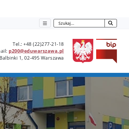
Szukaj
Type 2 or more characters for resu
Tel.: +48 (22)277-21-18
ail:
p200@eduwarszawa.pl
 Balbinki 1, 02-495 Warszawa