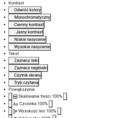
Kontrast
Odwróć kolory
Monochromatyczny
Ciemny kontrast
Jasny kontrast
Niskie nasycenie
Wysokie nasycenie
Tekst
Zaznacz linki
Zaznacz nagłówki
Czytnik ekranu
Tryb czytania
Powiększenie
Skalowanie treści
100
%
Czcionka
100
%
Aa
Wysokość linii
100
%