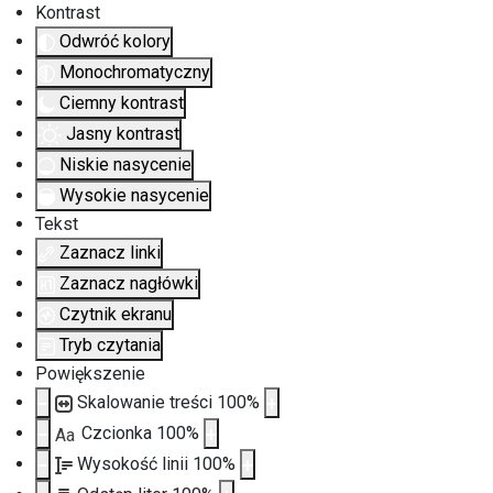
Kontrast
Odwróć kolory
Monochromatyczny
Ciemny kontrast
Jasny kontrast
Niskie nasycenie
Wysokie nasycenie
Tekst
Zaznacz linki
Zaznacz nagłówki
Czytnik ekranu
Tryb czytania
Powiększenie
Skalowanie treści
100
%
Czcionka
100
%
Aa
Wysokość linii
100
%