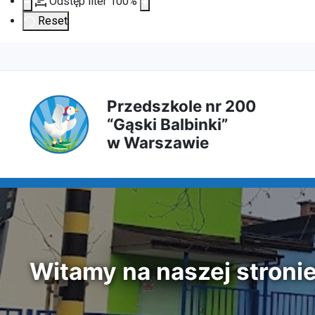
Odstęp liter
100
%
Reset
Przejdź
Przejdź
Przejdź
Przejdź
do
do
do
do
Przedszkole nr 200
“Gąski Balbinki”
treści
menu
wyszukiwarki
mapy
w Warszawie
głównej
nawigacyjnego
strony
Witamy na naszej stroni