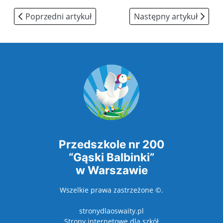
Poprzedni artykuł: Dekalog dla rodzica wynikający z K
Następny artykuł: ramo
Poprzedni artykuł
Następny artykuł
Przedszkole nr 200
“Gąski Balbinki”
w Warszawie
Wszelkie prawa zastrzeżone ©.
stronydlaoswaity.pl
otwiera się w nowy
Strony internetowe dla szkół