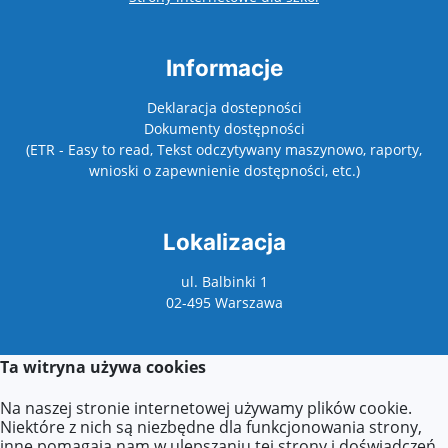
Informacje
Deklaracja dostepności
Dokumenty dostępności
(ETR - Easy to read, Tekst odczytywany maszynowo, raporty,
wnioski o zapewnienie dostępności, etc.)
Lokalizacja
ul. Balbinki 1
02-495 Warszawa
Ta witryna używa cookies
Kontakt
Na naszej stronie internetowej używamy plików cookie.
Kontakt z sekretariatem:
Niektóre z nich są niezbędne dla funkcjonowania strony,
poniedziałek: 9:00–17:00
inne pomagają nam w ulepszaniu tej strony i doświadczeń