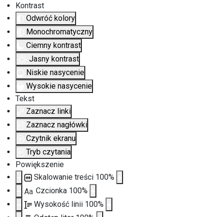
Kontrast
Odwróć kolory
Monochromatyczny
Ciemny kontrast
Jasny kontrast
Niskie nasycenie
Wysokie nasycenie
Tekst
Zaznacz linki
Zaznacz nagłówki
Czytnik ekranu
Tryb czytania
Powiększenie
Skalowanie treści
100
%
Czcionka
100
%
Aa
Wysokość linii
100
%