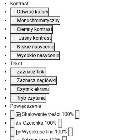
Kontrast
Odwróć kolory
Monochromatyczny
Ciemny kontrast
Jasny kontrast
Niskie nasycenie
Wysokie nasycenie
Tekst
Zaznacz linki
Zaznacz nagłówki
Czytnik ekranu
Tryb czytania
Powiększenie
Skalowanie treści
100
%
Czcionka
100
%
Aa
Wysokość linii
100
%