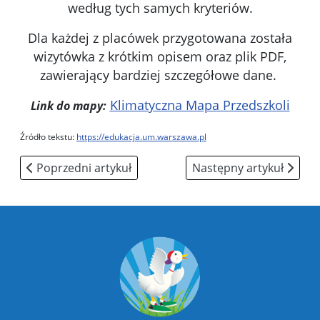
według tych samych kryteriów.
Dla każdej z placówek przygotowana została
wizytówka z krótkim opisem oraz plik PDF,
zawierający bardziej szczegółowe dane.
Klimatyczna Mapa Przedszkoli
Link do mapy:
Źródło tekstu:
https://edukacja.um.warszawa.pl
Poprzedni artykuł: Pierwszy dzień wiosny
Następny artykuł: Dzień
Poprzedni artykuł
Następny artykuł