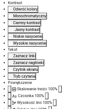
Kontrast
Odwróć kolory
Monochromatyczny
Ciemny kontrast
Jasny kontrast
Niskie nasycenie
Wysokie nasycenie
Tekst
Zaznacz linki
Zaznacz nagłówki
Czytnik ekranu
Tryb czytania
Powiększenie
Skalowanie treści
100
%
Czcionka
100
%
Aa
Wysokość linii
100
%