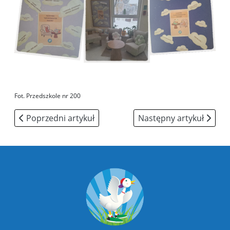
Fot. Przedszkole nr 200
Poprzedni artykuł: Dzień otwarty
Następny artykuł: "Gdy z
Poprzedni artykuł
Następny artykuł