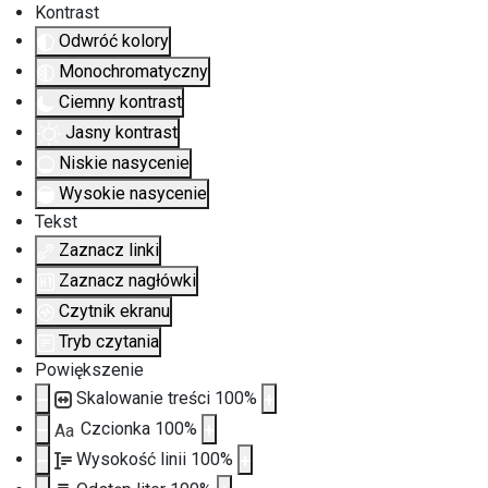
Kontrast
Odwróć kolory
Monochromatyczny
Ciemny kontrast
Jasny kontrast
Niskie nasycenie
Wysokie nasycenie
Tekst
Zaznacz linki
Zaznacz nagłówki
Czytnik ekranu
Tryb czytania
Powiększenie
Skalowanie treści
100
%
Czcionka
100
%
Aa
Wysokość linii
100
%