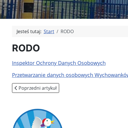
Jesteś tutaj:
Start
RODO
RODO
Inspektor Ochrony Danych Osobowych
Przetwarzanie danych osobowych Wychowankó
Poprzedni artykuł: test
Poprzedni artykuł