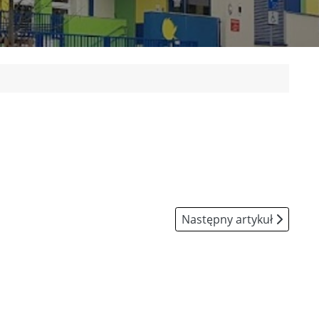
Następny artykuł: Dokum
Następny artykuł