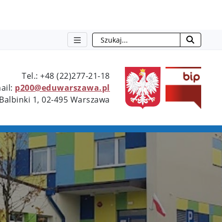
Szukaj
Type 2 or more characters for resu
Tel.: +48 (22)277-21-18
ail:
p200@eduwarszawa.pl
 Balbinki 1, 02-495 Warszawa