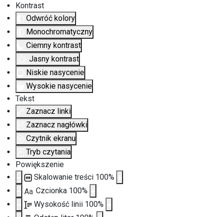
Kontrast
Odwróć kolory
Monochromatyczny
Ciemny kontrast
Jasny kontrast
Niskie nasycenie
Wysokie nasycenie
Tekst
Zaznacz linki
Zaznacz nagłówki
Czytnik ekranu
Tryb czytania
Powiększenie
Skalowanie treści
100
%
Czcionka
100
%
Aa
Wysokość linii
100
%