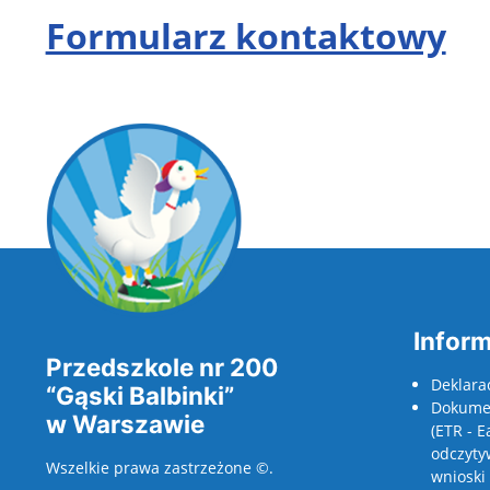
Formularz kontaktowy
Inform
Przedszkole nr 200
Deklara
“Gąski Balbinki”
Dokumen
w Warszawie
(ETR - E
odczyty
Wszelkie prawa zastrzeżone ©.
wnioski