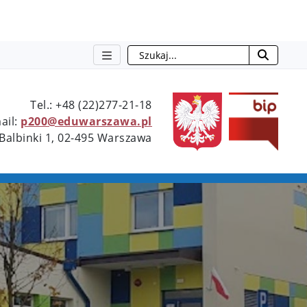
Szukaj
Type 2 or more characters for resu
Tel.: +48 (22)277-21-18
ail:
p200@eduwarszawa.pl
 Balbinki 1, 02-495 Warszawa