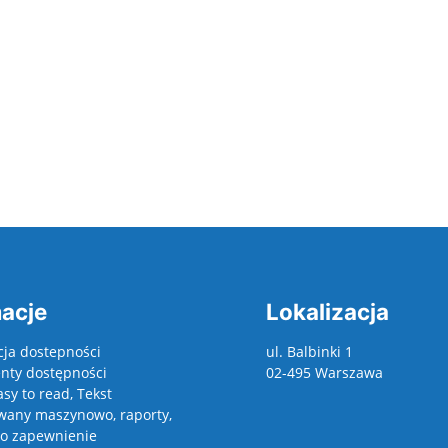
acje
Lokalizacja
cja dostepności
ul. Balbinki 1
ty dostępności
02-495 Warszawa
asy to read, Tekst
wany maszynowo, raporty,
 o zapewnienie