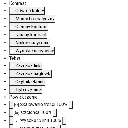
Kontrast
Odwróć kolory
Monochromatyczny
Ciemny kontrast
Jasny kontrast
Niskie nasycenie
Wysokie nasycenie
Tekst
Zaznacz linki
Zaznacz nagłówki
Czytnik ekranu
Tryb czytania
Powiększenie
Skalowanie treści
100
%
Czcionka
100
%
Aa
Wysokość linii
100
%