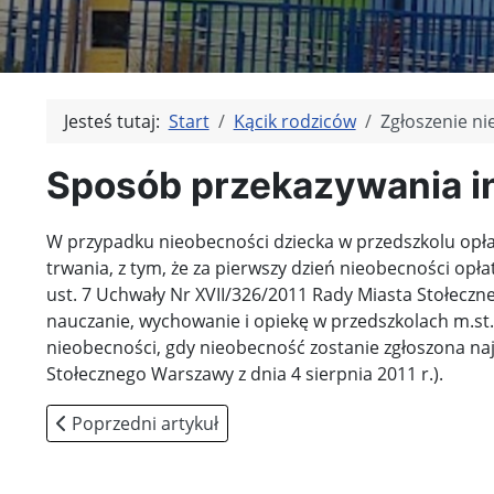
Jesteś tutaj:
Start
Kącik rodziców
Zgłoszenie ni
Sposób przekazywania in
W przypadku nieobecności dziecka w przedszkolu opł
trwania, z tym, że za pierwszy dzień nieobecności op
ust. 7 Uchwały Nr XVII/326/2011 Rady Miasta Stołeczn
nauczanie, wychowanie i opiekę w przedszkolach m.st.
nieobecności, gdy nieobecność zostanie zgłoszona naj
Stołecznego Warszawy z dnia 4 sierpnia 2011 r.).
Poprzedni artykuł: ramowy rozkład dnia
Poprzedni artykuł