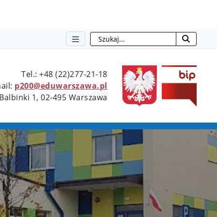
Szukaj
Type 2 or more characters for resu
Tel.: +48 (22)277-21-18
ail:
p200@eduwarszawa.pl
 Balbinki 1, 02-495 Warszawa