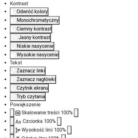
Kontrast
Odwróć kolory
Monochromatyczny
Ciemny kontrast
Jasny kontrast
Niskie nasycenie
Wysokie nasycenie
Tekst
Zaznacz linki
Zaznacz nagłówki
Czytnik ekranu
Tryb czytania
Powiększenie
Skalowanie treści
100
%
Czcionka
100
%
Aa
Wysokość linii
100
%