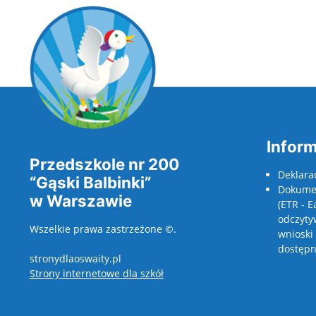
Inform
Przedszkole nr 200
Deklara
“Gąski Balbinki”
Dokumen
w Warszawie
(ETR - E
odczyty
Wszelkie prawa zastrzeżone ©.
wnioski
dostępno
stronydlaoswaity.pl
otwiera się w nowym oknie
Strony internetowe dla szkół