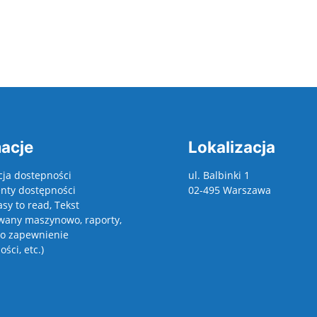
acje
Lokalizacja
cja dostepności
ul. Balbinki 1
ty dostępności
02-495 Warszawa
asy to read, Tekst
wany maszynowo, raporty,
 o zapewnienie
ści, etc.)