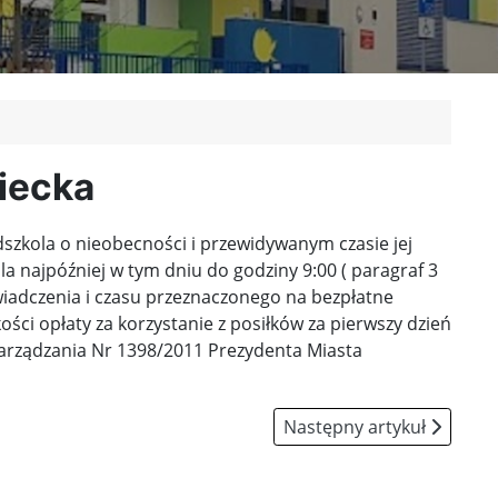
iecka
zkola o nieobecności i przewidywanym czasie jej
a najpóźniej w tym dniu do godziny 9:00 ( paragraf 3
wiadczenia i czasu przeznaczonego na bezpłatne
ci opłaty za korzystanie z posiłków za pierwszy dzień
Zarządzania Nr 1398/2011 Prezydenta Miasta
Następny artykuł: Kącik r
Następny artykuł