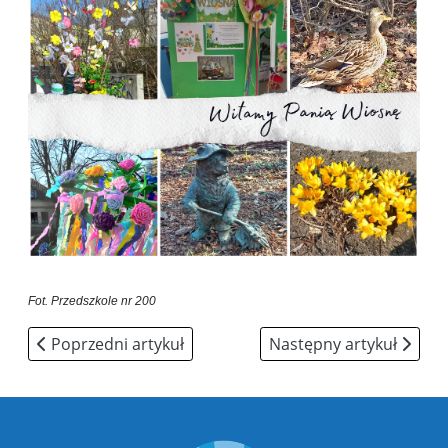
Fot. Przedszkole nr 200
Poprzedni artykuł: "Kulinarne smaki Balbinki"
Następny artykuł: Rekru
Poprzedni artykuł
Następny artykuł