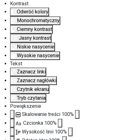
Kontrast
Odwróć kolory
Monochromatyczny
Ciemny kontrast
Jasny kontrast
Niskie nasycenie
Wysokie nasycenie
Tekst
Zaznacz linki
Zaznacz nagłówki
Czytnik ekranu
Tryb czytania
Powiększenie
Skalowanie treści
100
%
Czcionka
100
%
Aa
Wysokość linii
100
%