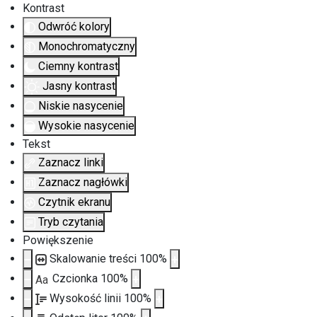
Kontrast
Odwróć kolory
Monochromatyczny
Ciemny kontrast
Jasny kontrast
Niskie nasycenie
Wysokie nasycenie
Tekst
Zaznacz linki
Zaznacz nagłówki
Czytnik ekranu
Tryb czytania
Powiększenie
Skalowanie treści
100
%
Czcionka
100
%
Aa
Wysokość linii
100
%