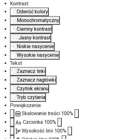
Kontrast
Odwróć kolory
Monochromatyczny
Ciemny kontrast
Jasny kontrast
Niskie nasycenie
Wysokie nasycenie
Tekst
Zaznacz linki
Zaznacz nagłówki
Czytnik ekranu
Tryb czytania
Powiększenie
Skalowanie treści
100
%
Czcionka
100
%
Aa
Wysokość linii
100
%