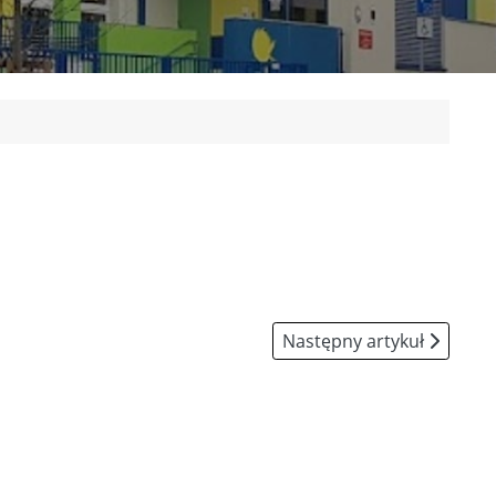
Następny artykuł: Dokum
Następny artykuł