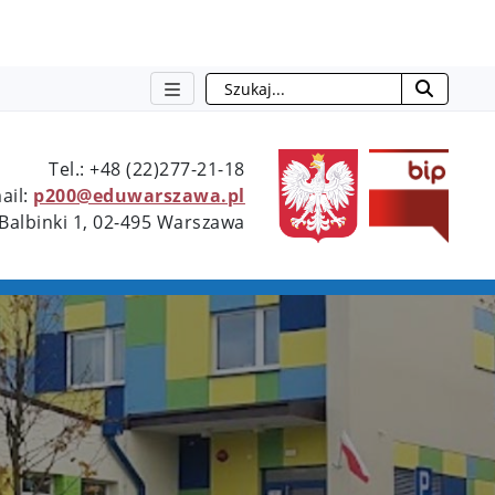
Szukaj
Type 2 or more characters for resu
Tel.: +48 (22)277-21-18
ail:
p200@eduwarszawa.pl
 Balbinki 1, 02-495 Warszawa