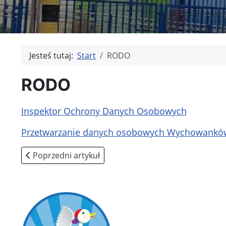
Jesteś tutaj:
Start
RODO
RODO
Inspektor Ochrony Danych Osobowych
Przetwarzanie danych osobowych Wychowankó
Poprzedni artykuł: test
Poprzedni artykuł