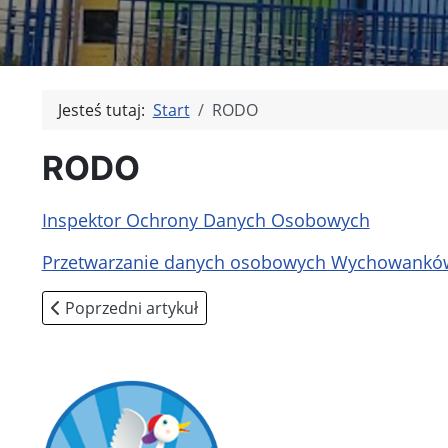
Jesteś tutaj:
Start
RODO
RODO
Inspektor Ochrony Danych Osobowych
Przetwarzanie danych osobowych Wychowankó
Poprzedni artykuł: test
Poprzedni artykuł