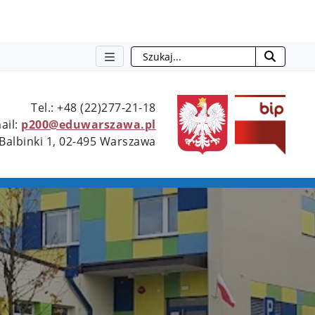
Szukaj
Type 2 or more characters for resu
Tel.: +48 (22)277-21-18
ail:
p200@eduwarszawa.pl
 Balbinki 1, 02-495 Warszawa