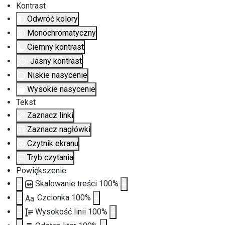
Kontrast
Odwróć kolory
Monochromatyczny
Ciemny kontrast
Jasny kontrast
Niskie nasycenie
Wysokie nasycenie
Tekst
Zaznacz linki
Zaznacz nagłówki
Czytnik ekranu
Tryb czytania
Powiększenie
Skalowanie treści
100
%
Czcionka
100
%
Aa
Wysokość linii
100
%