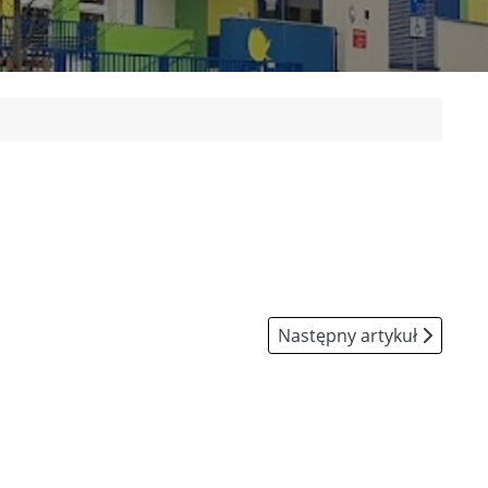
Następny artykuł: Dokum
Następny artykuł