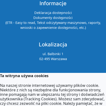
Informacje
Deklaracja dostepności
Dokumenty dostępności
(ETR - Easy to read, Tekst odczytywany maszynowo, raporty,
wnioski o zapewnienie dostępności, etc.)
Lokalizacja
ul. Balbinki 1
02-495 Warszawa
Kontakt
Ta witryna używa cookies
Na naszej stronie internetowej używamy plików cookie.
Kontakt z sekretariatem:
Niektóre z nich są niezbędne dla funkcjonowania strony,
poniedziałek: 9:00–17:00
inne pomagają nam w ulepszaniu tej strony i doświadczeń
wtorek–piątek: 8:00–16:00
użytkownika (Tracking Cookies). Możesz sam zdecydować,
czy chcesz zezwolić na pliki cookie. Należy pamiętać, że w
Agnieszka Zdzieborska