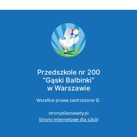
Przedszkole nr 200
“Gąski Balbinki”
w Warszawie
Wszelkie prawa zastrzeżone ©.
stronydlaoswaity.pl
otwiera się w now
Strony internetowe dla szkół