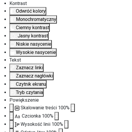
Kontrast
Odwróć kolory
Monochromatyczny
Ciemny kontrast
Jasny kontrast
Niskie nasycenie
Wysokie nasycenie
Tekst
Zaznacz linki
Zaznacz nagłówki
Czytnik ekranu
Tryb czytania
Powiększenie
Skalowanie treści
100
%
Czcionka
100
%
Aa
Wysokość linii
100
%