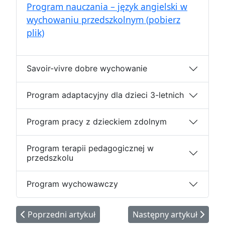
Program nauczania – język angielski w
wychowaniu przedszkolnym (pobierz
plik)
Savoir-vivre dobre wychowanie
Program adaptacyjny dla dzieci 3-letnich
Program pracy z dzieckiem zdolnym
Program terapii pedagogicznej w
przedszkolu
Program wychowawczy
Poprzedni artykuł: Wyżywienie dzieci w przedszkolu
Następny artykuł: Ofert
Poprzedni artykuł
Następny artykuł