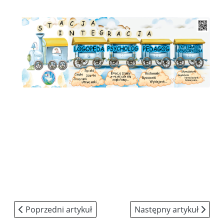
Poprzedni artykuł: Praca
Następny artykuł: Hymn
Poprzedni artykuł
Następny artykuł