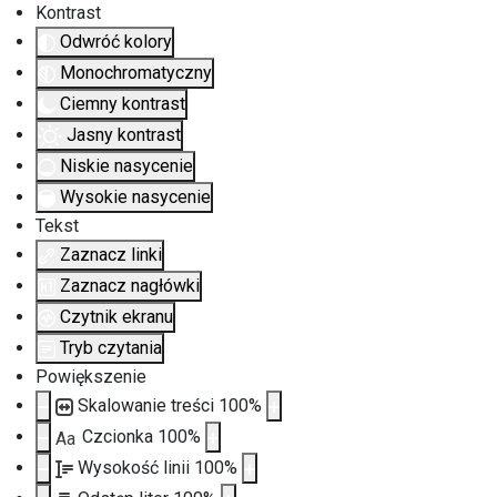
Kontrast
Odwróć kolory
Monochromatyczny
Ciemny kontrast
Jasny kontrast
Niskie nasycenie
Wysokie nasycenie
Tekst
Zaznacz linki
Zaznacz nagłówki
Czytnik ekranu
Tryb czytania
Powiększenie
Skalowanie treści
100
%
Czcionka
100
%
Aa
Wysokość linii
100
%