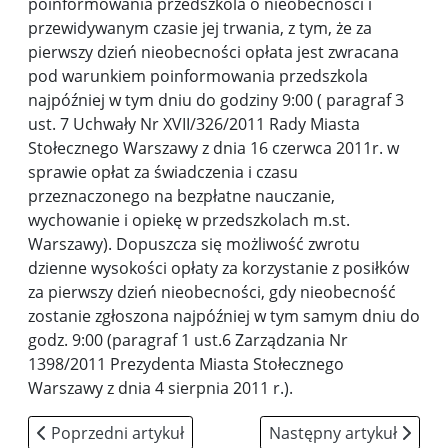
poinformowania przedszkola o nieobecności i
przewidywanym czasie jej trwania, z tym, że za
pierwszy dzień nieobecności opłata jest zwracana
pod warunkiem poinformowania przedszkola
najpóźniej w tym dniu do godziny 9:00 ( paragraf 3
ust. 7 Uchwały Nr XVII/326/2011 Rady Miasta
Stołecznego Warszawy z dnia 16 czerwca 2011r. w
sprawie opłat za świadczenia i czasu
przeznaczonego na bezpłatne nauczanie,
wychowanie i opiekę w przedszkolach m.st.
Warszawy). Dopuszcza się możliwość zwrotu
dzienne wysokości opłaty za korzystanie z posiłków
za pierwszy dzień nieobecności, gdy nieobecność
zostanie zgłoszona najpóźniej w tym samym dniu do
godz. 9:00 (paragraf 1 ust.6 Zarządzania Nr
1398/2011 Prezydenta Miasta Stołecznego
Warszawy z dnia 4 sierpnia 2011 r.).
Poprzedni artykuł: ramowy rozkład dnia
Następny artykuł: Kącik
Poprzedni artykuł
Następny artykuł