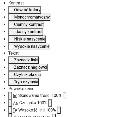
Kontrast
Odwróć kolory
Monochromatyczny
Ciemny kontrast
Jasny kontrast
Niskie nasycenie
Wysokie nasycenie
Tekst
Zaznacz linki
Zaznacz nagłówki
Czytnik ekranu
Tryb czytania
Powiększenie
Skalowanie treści
100
%
Czcionka
100
%
Aa
Wysokość linii
100
%