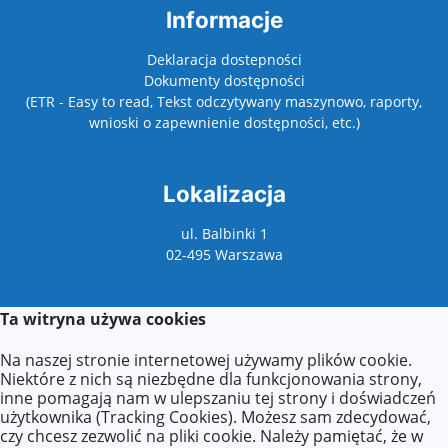
Informacje
Deklaracja dostepności
Dokumenty dostępności
(ETR - Easy to read, Tekst odczytywany maszynowo, raporty,
wnioski o zapewnienie dostępności, etc.)
Lokalizacja
ul. Balbinki 1
02-495 Warszawa
Ta witryna używa cookies
Kontakt
Na naszej stronie internetowej używamy plików cookie.
Kontakt z sekretariatem:
Niektóre z nich są niezbędne dla funkcjonowania strony,
poniedziałek: 9:00–17:00
inne pomagają nam w ulepszaniu tej strony i doświadczeń
wtorek–piątek: 8:00–16:00
użytkownika (Tracking Cookies). Możesz sam zdecydować,
czy chcesz zezwolić na pliki cookie. Należy pamiętać, że w
Agnieszka Zdzieborska