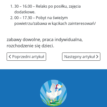
30 – 16.00 – Relaks po posiłku, zajęcia
dodatkowe.
00 – 17.30 – Pobyt na świeżym
powietrzu/zabawa w kącikach zainteresowań/
zabawy dowolne, praca indywidualna,
rozchodzenie się dzieci.
Poprzedni artykuł: Jadłospis
Następny artykuł: Sposó
Poprzedni artykuł
Następny artykuł