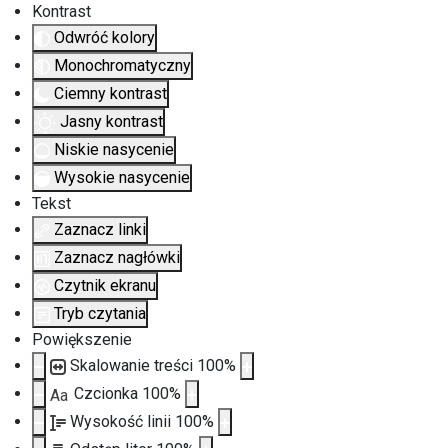
Kontrast
Odwróć kolory
Monochromatyczny
Ciemny kontrast
Jasny kontrast
Niskie nasycenie
Wysokie nasycenie
Tekst
Zaznacz linki
Zaznacz nagłówki
Czytnik ekranu
Tryb czytania
Powiększenie
Skalowanie treści
100
%
Czcionka
100
%
Aa
Wysokość linii
100
%