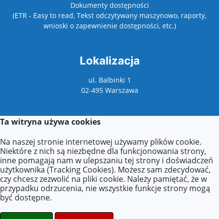
Dokumenty dostępności
(ETR - Easy to read, Tekst odczytywany maszynowo, raporty,
wnioski o zapewnienie dostępności, etc.)
Lokalizacja
ul. Balbinki 1
02-495 Warszawa
Ta witryna używa cookies
Kontakt
Na naszej stronie internetowej używamy plików cookie.
Kontakt z sekretariatem:
Niektóre z nich są niezbędne dla funkcjonowania strony,
poniedziałek: 9:00–17:00
inne pomagają nam w ulepszaniu tej strony i doświadczeń
wtorek–piątek: 8:00–16:00
użytkownika (Tracking Cookies). Możesz sam zdecydować,
czy chcesz zezwolić na pliki cookie. Należy pamiętać, że w
Agnieszka Zdzieborska
przypadku odrzucenia, nie wszystkie funkcje strony mogą
Tel.: +48 (22) 277-21-18
być dostępne.
E-mail:
azdzieborska@eduwarszawa.pl
E-mail:
p200@eduwarszawa.pl