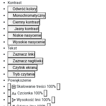
Kontrast
Odwróć kolory
Monochromatyczny
Ciemny kontrast
Jasny kontrast
Niskie nasycenie
Wysokie nasycenie
Tekst
Zaznacz linki
Zaznacz nagłówki
Czytnik ekranu
Tryb czytania
Powiększenie
Skalowanie treści
100
%
Czcionka
100
%
Aa
Wysokość linii
100
%