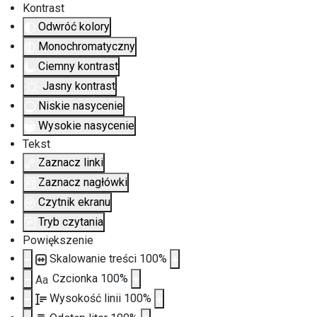
Kontrast
Odwróć kolory
Monochromatyczny
Ciemny kontrast
Jasny kontrast
Niskie nasycenie
Wysokie nasycenie
Tekst
Zaznacz linki
Zaznacz nagłówki
Czytnik ekranu
Tryb czytania
Powiększenie
Skalowanie treści
100
%
Czcionka
100
%
Aa
Wysokość linii
100
%