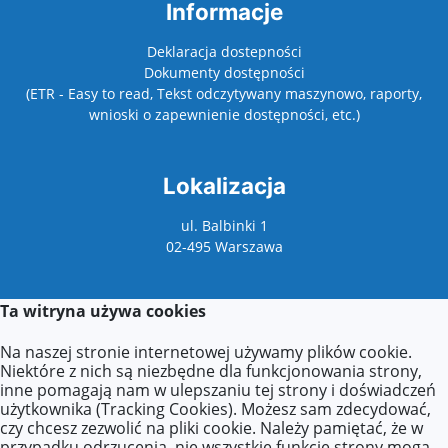
Informacje
Deklaracja dostepności
Dokumenty dostępności
(ETR - Easy to read, Tekst odczytywany maszynowo, raporty,
wnioski o zapewnienie dostępności, etc.)
Lokalizacja
ul. Balbinki 1
02-495 Warszawa
Ta witryna używa cookies
Kontakt
Na naszej stronie internetowej używamy plików cookie.
Kontakt z sekretariatem:
Niektóre z nich są niezbędne dla funkcjonowania strony,
poniedziałek: 9:00–17:00
inne pomagają nam w ulepszaniu tej strony i doświadczeń
wtorek–piątek: 8:00–16:00
użytkownika (Tracking Cookies). Możesz sam zdecydować,
czy chcesz zezwolić na pliki cookie. Należy pamiętać, że w
Agnieszka Zdzieborska
przypadku odrzucenia, nie wszystkie funkcje strony mogą