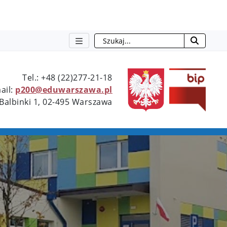
Szukaj
Type 2 or more characters for resu
Tel.: +48 (22)277-21-18
ail:
p200@eduwarszawa.pl
 Balbinki 1, 02-495 Warszawa