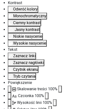
Kontrast
Odwróć kolory
Monochromatyczny
Ciemny kontrast
Jasny kontrast
Niskie nasycenie
Wysokie nasycenie
Tekst
Zaznacz linki
Zaznacz nagłówki
Czytnik ekranu
Tryb czytania
Powiększenie
Skalowanie treści
100
%
Czcionka
100
%
Aa
Wysokość linii
100
%