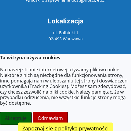
wnioski o zapewnienie dostępności, etc.)
Lokalizacja
ul. Balbinki 1
02-495 Warszawa
Ta witryna używa cookies
Kontakt
Na naszej stronie internetowej używamy plików cookie.
Kontakt z sekretariatem:
Niektóre z nich są niezbędne dla funkcjonowania strony,
poniedziałek: 9:00–17:00
inne pomagają nam w ulepszaniu tej strony i doświadczeń
wtorek–piątek: 8:00–16:00
użytkownika (Tracking Cookies). Możesz sam zdecydować,
czy chcesz zezwolić na pliki cookie. Należy pamiętać, że w
Agnieszka Zdzieborska
przypadku odrzucenia, nie wszystkie funkcje strony mogą
Tel.: +48 (22) 277-21-18
być dostępne.
E-mail:
azdzieborska@eduwarszawa.pl
E-mail:
p200@eduwarszawa.pl
Akceptuje
Odmawiam
Zapoznaj się z polityką prywatności