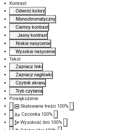
Kontrast
Odwróć kolory
Monochromatyczny
Ciemny kontrast
Jasny kontrast
Niskie nasycenie
Wysokie nasycenie
Tekst
Zaznacz linki
Zaznacz nagłówki
Czytnik ekranu
Tryb czytania
Powiększenie
Skalowanie treści
100
%
Czcionka
100
%
Aa
Wysokość linii
100
%